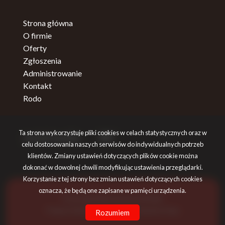
Strona główna
O firmie
Oferty
Zgłoszenia
Administrowanie
Kontakt
Rodo
Ta strona wykorzystuje pliki cookies w celach statystycznych oraz w
social media
Facebook
Facebook
celu dostosowania naszych serwisów do indywidualnych potrzeb
klientów. Zmiany ustawień dotyczących plików cookie można
dokonać w dowolnej chwili modyfikując ustawienia przeglądarki.
Korzystanie z tej strony bez zmian ustawień dotyczących cookies
oznacza, że będą one zapisane w pamięci urządzenia.
Firma Vipart Nieruchomości © 2026
Program dla biur nieruchomości
Galactica Virgo
Rozumiem