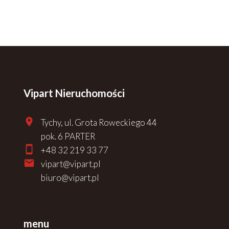
Vipart Nieruchomości
Tychy, ul. Grota Roweckiego 44
pok. 6 PARTER
+48 32 219 33 77
vipart@vipart.pl
biuro@vipart.pl
menu