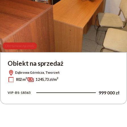
Oferta na wyłączność
Obiekt na sprzedaż
Dąbrowa Górnicza, Tworzeń
2
2
802 m
1 245,73 zł/m
999 000 zł
VIP-BS-18565