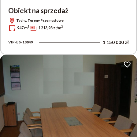
Obiekt na sprzedaż
Tychy, Tereny Przemysłowe
2
2
947 m
1 213,93 zł/m
1 150 000 zł
VIP-BS-18849
Dodaj 