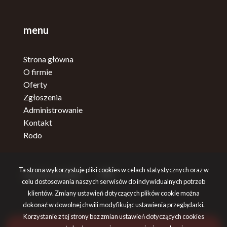
menu
Strona główna
O firmie
Oferty
Zgłoszenia
Administrowanie
Kontakt
Rodo
Ta strona wykorzystuje pliki cookies w celach statystycznych oraz w
social media
Facebook
Facebook
celu dostosowania naszych serwisów do indywidualnych potrzeb
klientów. Zmiany ustawień dotyczących plików cookie można
dokonać w dowolnej chwili modyfikując ustawienia przeglądarki.
Korzystanie z tej strony bez zmian ustawień dotyczących cookies