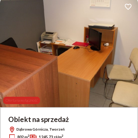
Dodaj 
Oferta na wyłączność
Obiekt na sprzedaż
Dąbrowa Górnicza, Tworzeń
2
2
802 m
1 245,73 zł/m