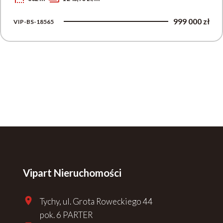
999 000 zł
VIP-BS-18565
Vipart Nieruchomości
Tychy, ul. Grota Roweckiego 44
pok. 6 PARTER