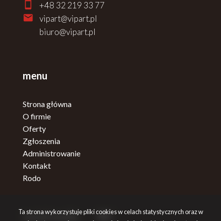
+48 32 219 33 77
vipart@vipart.pl
biuro@vipart.pl
menu
Strona główna
O firmie
Oferty
Zgłoszenia
Administrowanie
Kontakt
Rodo
Ta strona wykorzystuje pliki cookies w celach statystycznych oraz w
social media
Facebook
Facebook