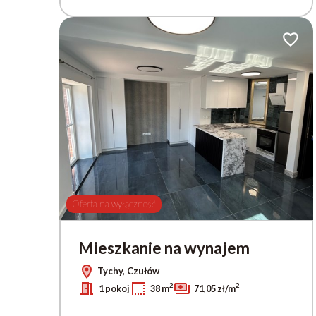
Dodaj 
Oferta na wyłączność
Mieszkanie na wynajem
Tychy, Czułów
2
2
1 pokoj
38 m
71,05 zł/m