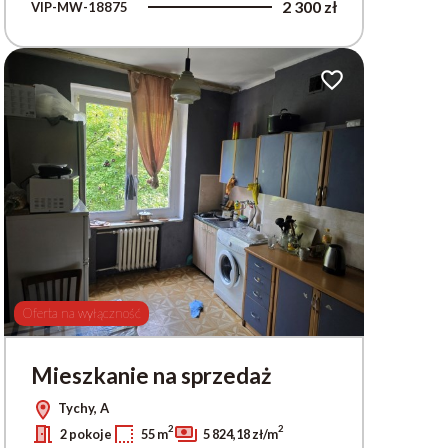
2 300 zł
VIP-MW-18875
ionych
Dodaj do ulubionych
Oferta na wyłączność
Mieszkanie na sprzedaż
Tychy, A
2
2
2 pokoje
55 m
5 824,18 zł/m