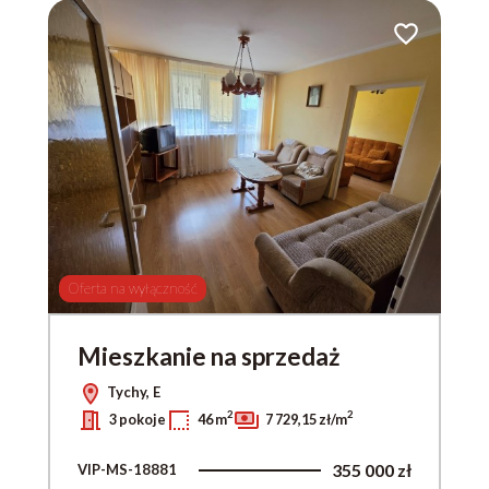
do ulubionych
Dodaj do ulub
Oferta na wyłączność
Mieszkanie na sprzedaż
Tychy, E
2
2
3 pokoje
46 m
7 729,15 zł/m
355 000 zł
VIP-MS-18881