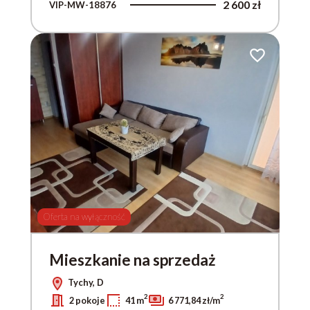
2 600 zł
VIP-MW-18876
do ulubionych
Dodaj do ulub
Oferta na wyłączność
Mieszkanie na sprzedaż
Tychy, D
2
2
2 pokoje
41 m
6 771,84 zł/m