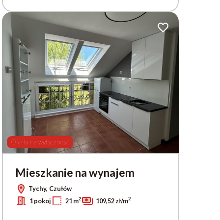
ionych
Dodaj do ulubionych
Oferta na wyłączność
Mieszkanie na wynajem
Tychy, Czułów
2
2
1 pokoj
21 m
109,52 zł/m