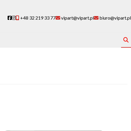
Social link
Social link
+48 32 219 33 77
vipart@vipart.pl
biuro@vipart.pl