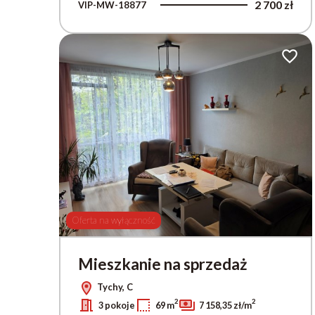
2 700 zł
VIP-MW-18877
Dodaj 
Oferta na wyłączność
Mieszkanie na sprzedaż
Tychy, C
2
2
3 pokoje
69 m
7 158,35 zł/m