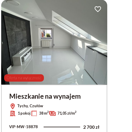
ionych
Dodaj do ulubionych
Oferta na wyłączność
Mieszkanie na wynajem
Tychy, Czułów
2
2
1 pokoj
38 m
71,05 zł/m
2 700 zł
VIP-MW-18878