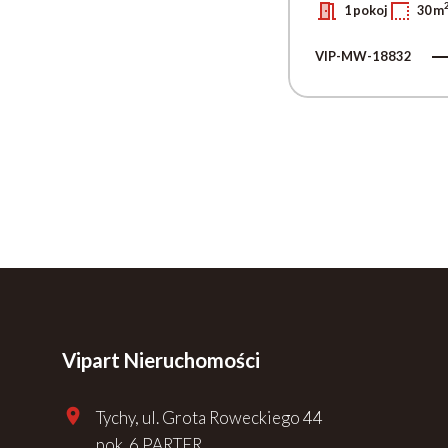
1 pokoj
30 m
VIP-MW-18832
Vipart Nieruchomości
Tychy, ul. Grota Roweckiego 44
pok. 6 PARTER