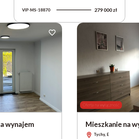
279 000 zł
VIP-MS-18870
Dodaj do ulubionych
Oferta na wyłączność
na wynajem
Mieszkanie na 
Tychy, E