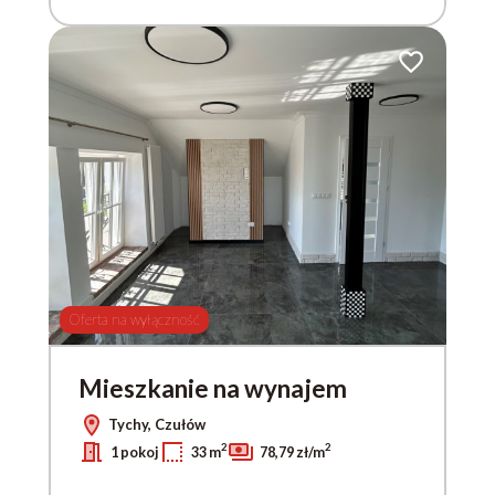
do ulubionych
Dodaj do ulub
Oferta na wyłączność
Mieszkanie na wynajem
Tychy, Czułów
2
2
1 pokoj
33 m
78,79 zł/m