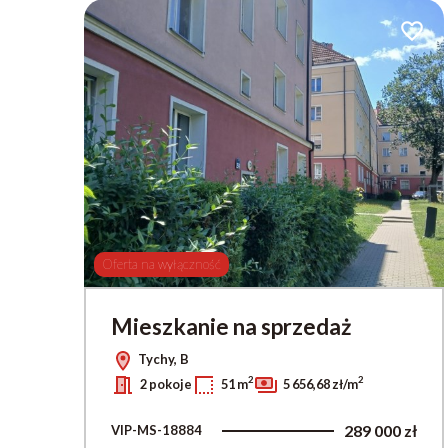
Dodaj 
Oferta na wyłączność
Mieszkanie na sprzedaż
Tychy, B
2
2
2 pokoje
51 m
5 656,68 zł/m
289 000 zł
VIP-MS-18884