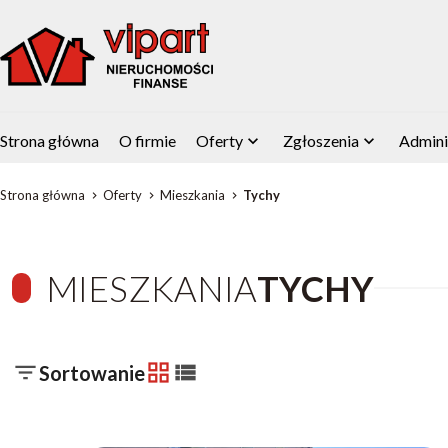
Strona główna
O firmie
Oferty
Zgłoszenia
Admini
Strona główna
Oferty
Mieszkania
Tychy
MIESZKANIA
TYCHY
Sortowanie
tabela
lista