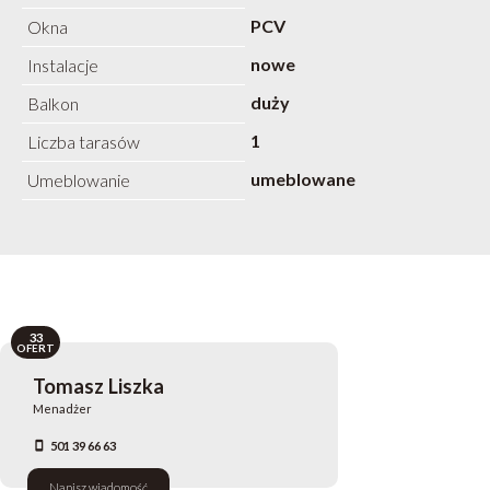
PCV
Okna
nowe
Instalacje
duży
Balkon
1
Liczba tarasów
umeblowane
Umeblowanie
33
OFERT
Tomasz Liszka
Menadżer
501 39 66 63
Napisz wiadomość