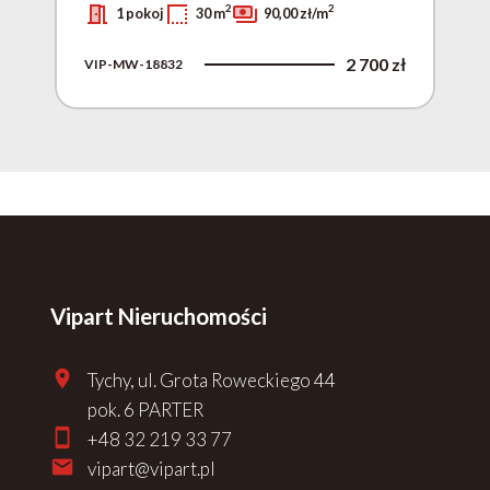
2
2
1 pokoj
30 m
90,00 zł/m
0 zł
2 700 zł
VIP-MW-18832
VIP
Vipart Nieruchomości
Tychy, ul. Grota Roweckiego 44
pok. 6 PARTER
+48 32 219 33 77
vipart@vipart.pl