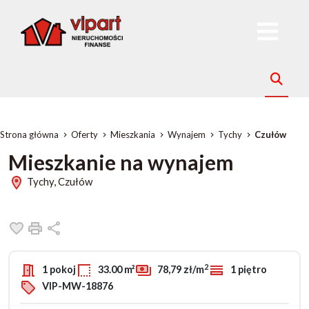
Strona główna
Oferty
Mieszkania
Wynajem
Tychy
Czułów
Mieszkanie na wynajem
Tychy, Czułów
Dodaj do ulubionych
Drukuj
Udostępnij
2
1 pokoj
33.00 m²
78,79 zł/m
1 piętro
VIP-MW-18876