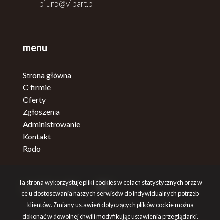
biuro@vipart.pl
menu
Strona główna
O firmie
Oferty
Zgłoszenia
Administrowanie
Kontakt
Rodo
Ta strona wykorzystuje pliki cookies w celach statystycznych oraz w
social media
Facebook
Facebook
celu dostosowania naszych serwisów do indywidualnych potrzeb
klientów. Zmiany ustawień dotyczących plików cookie można
dokonać w dowolnej chwili modyfikując ustawienia przeglądarki.