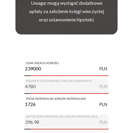
Uwaga: mogą wystąpić dodatkowe
opłaty za założenie księgi wieczystej
oraz ustanowienie hipoteki.
CENA NIERUCHOMOŚCI
PLN
PODATEK OD CZYNNOŚCI CYWILNO-PRAWNYCH
PLN
TAKSA NOTARIALNA (OPŁATA NOTARIALNA)
PLN
VAT OD TAKSY NOTARIALNEJ (OPŁATY NOTARIALNEJ)
PLN