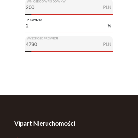
WNIOSEK O WPIS DO WKW
PLN
PROWIZJA
%
WYSOKOŚĆ PROWIZJI
PLN
Vipart Nieruchomości