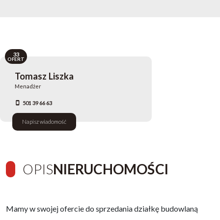
33
OFERT
Tomasz Liszka
Menadżer
501 39 66 63
Napisz wiadomość
OPIS
NIERUCHOMOŚCI
Mamy w swojej ofercie do sprzedania działkę budowlaną