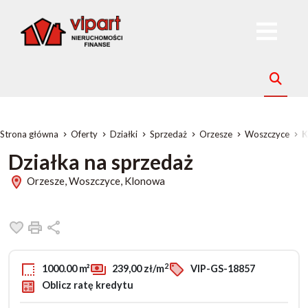
Strona główna
Oferty
Działki
Sprzedaż
Orzesze
Woszczyce
K
Działka na sprzedaż
Orzesze, Woszczyce, Klonowa
Dodaj do ulubionych
Drukuj
Udostępnij
2
1000.00 m²
239,00 zł/m
VIP-GS-18857
Oblicz ratę kredytu