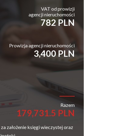
VAT od prowizji
agencji nieruchomości
782 PLN
Prowizja agencji nieruchomości
3,400 PLN
Razem
179,731.5 PLN
a założenie księgi wieczystej oraz
ipoteki.