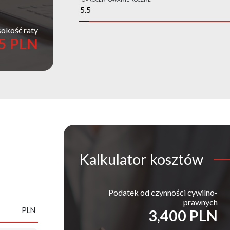
okość raty
5 PLN
Kalkulator
kosztów
Podatek od czynności cywilno-
prawnych
PLN
3,400 PLN