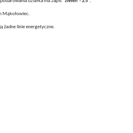
podarowania działka ma zapis
"zieleń - Z5"
.
em Mąkołowiec.
ą żadne linie energetyczne.