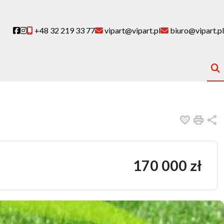
Social link
Social link
+48 32 219 33 77
vipart@vipart.pl
biuro@vipart.pl
Dodaj do
Druk
U
170 000 zł