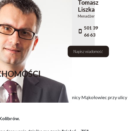
Tomasz
Liszka
Menadżer
501 39
66 63
Napisz wiadomość
CHOMOŚCI
 działkę położoną w Tychach, w dzielnicy Mąkołowiec przy ulicy
Kolibrów.