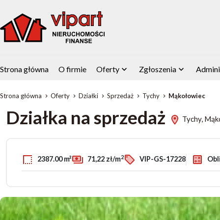
Strona główna
O firmie
Oferty
Zgłoszenia
Admini
Strona główna
Oferty
Działki
Sprzedaż
Tychy
Mąkołowiec
Działka na sprzedaż
Tychy, Mąk
2
2387.00 m²
71,22 zł/m
VIP-GS-17228
Obli