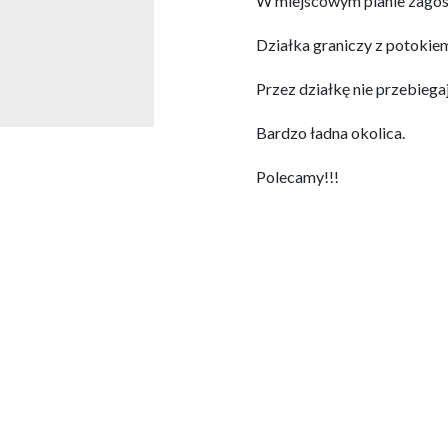
W miejscowym planie zagos
Działka graniczy z potoki
Przez działkę nie przebiegaj
Bardzo ładna okolica.
Polecamy!!!