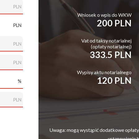
PLN
Wniosek o wpis do WKW
200 PLN
PLN
Vat od taksy notarialnej
PLN
(opłaty notarialnej)
333.5 PLN
PLN
Wypisy aktu notarialnego
120 PLN
%
PLN
Uwaga: mogą wystąpić dodatkowe opłaty z
ustanowienie h