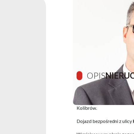
OPIS
NIERU
Oferuję do sprzedaży ładną
Kolibrów.
Dojazd bezpośredni z ulicy