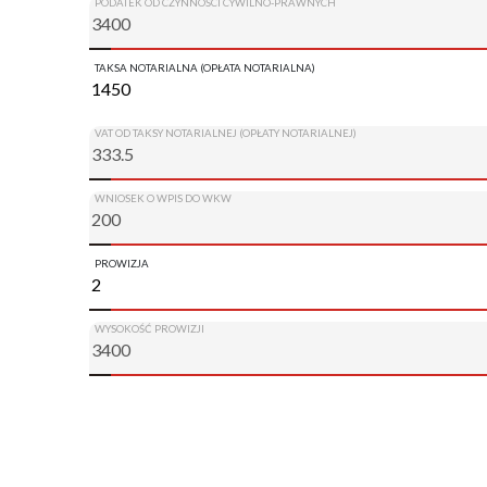
PODATEK OD CZYNNOŚCI CYWILNO-PRAWNYCH
TAKSA NOTARIALNA (OPŁATA NOTARIALNA)
VAT OD TAKSY NOTARIALNEJ (OPŁATY NOTARIALNEJ)
WNIOSEK O WPIS DO WKW
PROWIZJA
WYSOKOŚĆ PROWIZJI